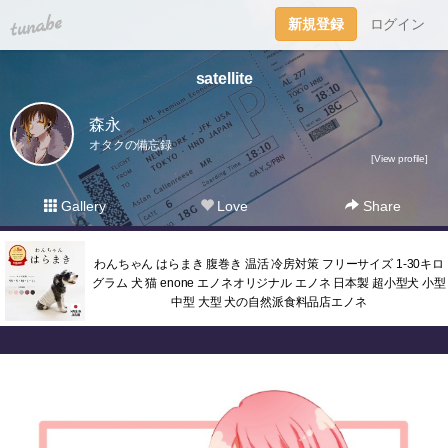
tuna.be
新規登録
ログイン
satellite
森永
オタクの備忘録
[View profile]
Gallery
Love
Share
わんちゃん はらまき 腹巻き 温活 冷房対策 フリーサイズ 1-30キロ
グラム 犬 猫 enone エノネオリジナル エノネ 日本製 超小型犬 小型
中型 大型 犬の自然派食料品店エノネ