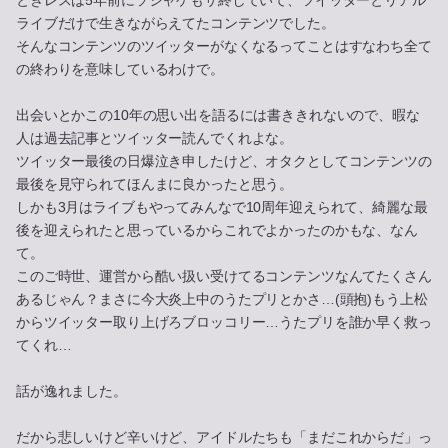
ライブだけで生きながらえてたコンテンツでした。
そんなコンテンツのツイッターがなくなるってことはすなわち全て
の終わりを意味しているわけで。
出会いとかこの10年の思い出を語るには書ききれないので、暇な
人は過去記事とツイッター読んでくれよな。
ツイッター最後の日爆泣き申したけど、オタクとしてコンテンツの
最後を見守られてほんまに良かったと思う。
しかも3月はライブもやってみんなで10周年迎えられて、綺麗な最
後を迎えられたと思っているからこれでよかったのかもな、なん
て。
このご時世、運営から酷い扱い受けてるコンテンツなんてたくさん
あるじゃん？まさに今大炎上中のうたプリとかさ…(頭抱)もう上松
からツイッター取り上げろブロッコリー…うたプリを誰か早く救っ
てくれ…
話が逸れました。
だから悲しいけど辛いけど、アイドルたちも「まだこれからだ」っ