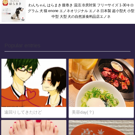
わんちゃん はらまき 腹巻き 温活 冷房対策 フリーサイズ 1-30キロ
グラム 犬 猫 enone エノネオリジナル エノネ 日本製 超小型犬 小型
中型 大型 犬の自然派食料品店エノネ
Popular entries
遠回りしてきたけど
美容day(？)