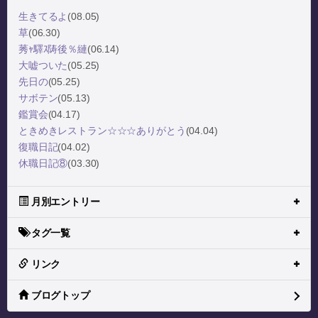
生きてるよ
(08.05)
草
(06.30)
莠ｬ驛ｽ陦後％縺
(06.14)
大嘘ついた
(05.25)
先日の
(05.25)
サボテン
(05.13)
鑑賞会
(04.17)
ときめきレストラン☆☆☆ありがとう
(04.04)
復職日記
(04.02)
休職日記⑧
(03.30)
月別エントリー
タグ一覧
リンク
ブログトップ