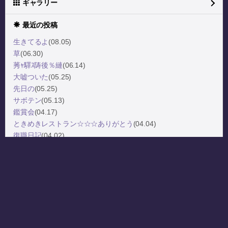
ギャラリー
最近の投稿
生きてるよ
(08.05)
草
(06.30)
莠ｬ驛ｽ陦後％縺
(06.14)
大嘘ついた
(05.25)
先日の
(05.25)
サボテン
(05.13)
鑑賞会
(04.17)
ときめきレストラン☆☆☆ありがとう
(04.04)
復職日記
(04.02)
休職日記⑧
(03.30)
月別エントリー
タグ一覧
リンク