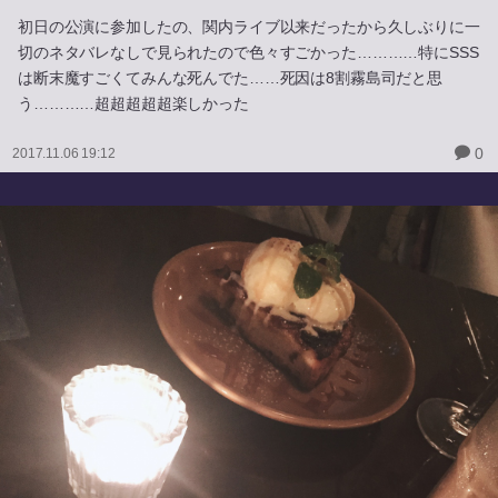
初日の公演に参加したの、関内ライブ以来だったから久しぶりに一
切のネタバレなしで見られたので色々すごかった…………特にSSS
は断末魔すごくてみんな死んでた……死因は8割霧島司だと思
う…………超超超超超楽しかった
0
2017.11.06 19:12