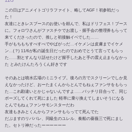
11/3
この日はアニメイトゴリラファイト、略してAGF！初参戦だっ
た！
友達にときレスブースのお使いを頼んで、私はドリフェス！ブース
に。フォロワさんがファスチケでお渡し・握手会の整理券もらって
来てくださったので、推しと初接触イベでした……
手がもちもちすべすべでやばがっだ…イケメンは皮膚までイケメ
ン…(？) 11/6が私の誕生日だったのでおめでとうて言ってもらっ
た……割とすんなり話せたけど握手したあと手の震え止まらなかっ
た とみたけんたろうくん好きです
そのあとは噴水広場のミニライブ。後ろの方でスクリーンでしか見
えなかったけど、おーたまくんからとんでもねぇファンサをもらっ
た…これ勘違いとかじゃないんですよ……バッチリ目合って、同じ
ポーズしてくれて死にました 軽率に乗り換えてしまいそうになる
とんでもねぇファンサモンスターだわ
友達もきみとくんからファンサもらってて死んでた
だぶますのリババレ、同級生のユレル、奏船の薔薇三で死にまし
た。セトリ神だったーーーーーー