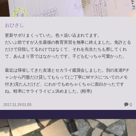
おひさし
更新サボりまくっていた。色々追い込まれてます。
だいぶ前ですが人生最後の教育実習を無事に終えました。免許とる
だけで目指してるわけではなくて、それを先生たちも察してくれ
て、あんまり苦ではなかったです。子どもむっちゃ可愛かった。
最近は帰省してきた友達とセカライ鑑賞会しました。別の友達Pチ
ャンから円盤だけ貸してもらって(ご丁寧にMマスについてのメモ
付き)見たんだけど、にわかでもめちゃくちゃに面白かったです
ね。軽率にサライライビュ決めました。(軽率)
0
2017.11.29 01:05