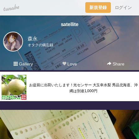
tuna.be
新規登録
ログイン
satellite
森永
オタクの備忘録
Gallery
Love
Share
お盆前に出荷いたします！光センサー 大玉幸水梨 秀品北海道、沖
縄は別途1,000円