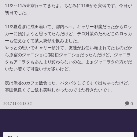
11/2～11/5東京行ってきたよ。ちなみに11/6から実習です。今日が
初日でした。
11/2昼過ぎに成田着いて、都内へ～。キャリー邪魔だったからロッ
カーに預けようと思ってたんだけど、テロ対策のためどこのロッカ
ーも使えなくて某大統領を恨みました。
やっとの思いでキャリー預けて、友達がお使い頼まれてたものだか
ら原宿のジャニショに(笑)初ジャニショだったんだけど、ジャニヲ
タもアニヲタもあんまり変わらないのな。まぁジャニヲタの方がだ
いたい若くて可愛い子が多いけど。
夜は渋谷のカフェ飯食った。バタバタしててすぐ出ちゃったけど、
雰囲気良くてご飯も美味しかったのでまた行きたいです。
0
2017.11.06 18:32