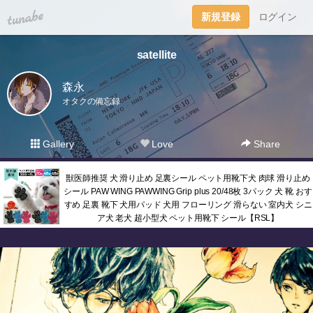
tuna.be
新規登録
ログイン
satellite
森永
オタクの備忘録
Gallery
Love
Share
獣医師推奨 犬 滑り止め 足裏シール ペット用靴下犬 肉球 滑り止め
シール PAW WING PAWWING Grip plus 20/48枚 3パック 犬 靴 おす
すめ 足裏 靴下 犬用パッド 犬用 フローリング 滑らない 室内犬 シニ
ア犬 老犬 超小型犬 ペット用靴下 シール【RSL】