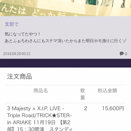
支部で
気になってたやつ！
あとふぉろわさんにもステマ頂いたからまた明日ホモ漁りに行くゾ
0
2016.09.28 00:21