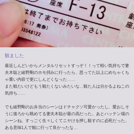
観ました
最近しんどいからメンタルリセットすっぞ！！って軽い気持ちで妻
夫木聡と綾野剛のホモ拝みに行ったら、思ってた以上にめちゃくち
ゃ重い内容で更にしんどくなった……
また観たいけどもう観たくないみたいな…観た人は分かるよねこの
気持ち……
でも綾野剛のお弁当のシーンはドチャクソ可愛かったし、愛おしそ
うに後ろから眺めてる妻夫木聡が最の高だった。あとハッテン場の
シーンね。すっごく生々しくてニヤけを押し殺すのに必死だった。
ある意味1人で観に行って良かったな…