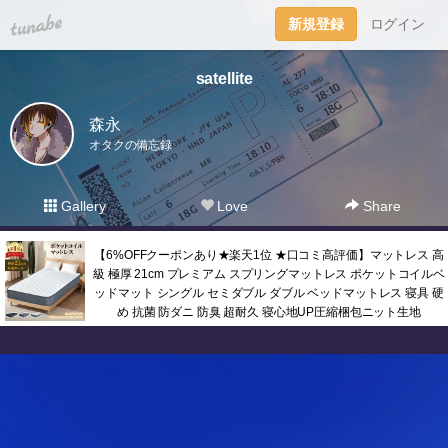
tuna.be
新規登録
ログイン
satellite
森永
オタクの備忘録
Gallery
Love
Share
【6%OFFクーポンあり★楽天1位 ★口コミ高評価】マットレス 高
級 極厚 21cm プレミアム スプリングマットレス ポケットコイルベ
ッドマット シングル セミダブル ダブル ベッドマットレス 寝具 硬
め 抗菌 防ダニ 防臭 超耐久 寝心地UP圧縮梱包ニット生地