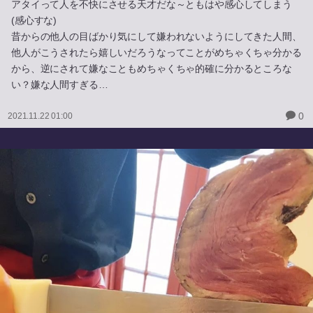
アタイって人を不快にさせる天才だな～ともはや感心してしまう
(感心すな)
昔からの他人の目ばかり気にして嫌われないようにしてきた人間、
他人がこうされたら嬉しいだろうなってことがめちゃくちゃ分かる
から、逆にされて嫌なこともめちゃくちゃ的確に分かるところな
い？嫌な人間すぎる…
0
2021.11.22 01:00