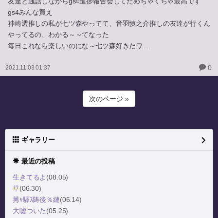
友達と通話しながらgs4進捗報告会してためちゃくちゃ最高です
gs4みんな買え
神崎透推しの私が七ツ森やってて、音羽慎之介推しの友達が行くん
やってるの、わかる～～てなった
毎日これなら楽しいのにな～七ツ森好きだワ…
0
2021.11.03 01:37
次のページ »
ギャラリー
最近の投稿
生きてるよ
(08.05)
草
(06.30)
莠ｬ驛ｽ陦後％縺
(06.14)
大嘘ついた
(05.25)