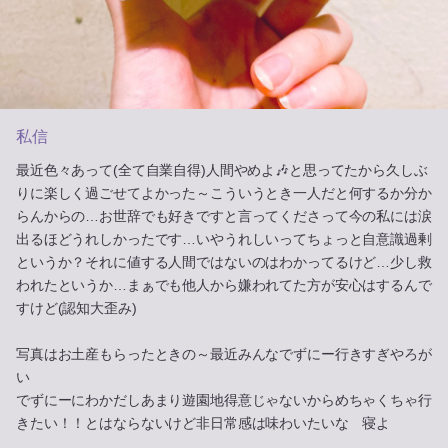
私信
最近色々あって(全て自業自得)人間やめよ🎶と思ってたから久しぶ
りに楽しく過ごせてよかった～こういうとき一人だと何するか分か
らんからの…お世辞でも好きですと言ってくださって今の私には涙
出るほどうれしかったです…いやうれしいってちょっと自意識過剰
というか？それに値する人間ではないのはわかってるけど…少し救
われたというか…まぁでも他人から嫌われてた方が安心はするんで
すけど(認知大歪み)
写真はお土産もらったときの～最近みんなでずにー行きすぎやろが
い
でずにーにわかだしあまり遊園地得意じゃないからめちゃくちゃ行
きたい！！とはならないけど非日常感は味わいたいな 寝よ