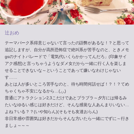
辻おめ
テーマパーク系得意じゃないて言ったの語弊があるな！？と思って
追記しますが、自分が高所恐怖症で絶叫系が苦手なのと、ときメモ
gsのナイトパレードで「電気代いくらかかってんだろ」(印象サイ
アク感想)と言っちゃうようなダメ女だから一緒に行く人を楽しま
せることできないな～ということであって嫌いなわけじゃない
す……
あとは人が多いところ苦手なのと、待ち時間何話せば！？！？てめ
ちゃくちゃ不安になるから…(◞‸◟)
普通にアトラクション2,3こだけであとブラブラ～夕方には帰るみ
たいなゆるい感じは好きだけど、そんな感覚な人あんまりいない…
よね？いる？？(いや知らん)(そもそも友達おらん)
非日常感や雰囲気は好きだからそんな方いたら一緒にでずに～行き
ましょ～～～