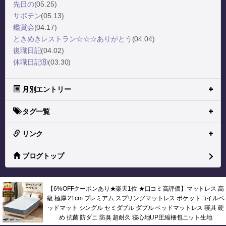
先日の
(05.25)
サボテン
(05.13)
鑑賞会
(04.17)
ときめきレストラン☆☆☆ありがとう
(04.04)
復職日記
(04.02)
休職日記⑧
(03.30)
月別エントリー
タグ一覧
リンク
ブログトップ
【6%OFFクーポンあり★楽天1位 ★口コミ高評価】マットレス 高
級 極厚 21cm プレミアム スプリングマットレス ポケットコイルベ
ッドマット シングル セミダブル ダブル ベッドマットレス 寝具 硬
め 抗菌 防ダニ 防臭 超耐久 寝心地UP圧縮梱包ニット生地