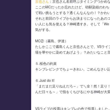
京也さん
：京也さん名前呼ぶタイミングつかめ
ここのMCだったか忘れたけど、幼馴染組のわ
て戦い挑もうとする？透くんなんなの！？かわ
それと前回のライブからお決まりになったあの
い人にも気を使える？神崎透すき。そして「We ar
気がする。
MC②（霧島、伊達）
たしかここで霧島くんと京也さんとで、VSライ
場を華やかに染めてあげよう」？みたいなこと
５.桜色の約束
キンブレピンクでちょーきれい。ごめんなさい
６.Just do it!
「まだまだ足りねえだろ～」で＼全！然！足り
んだ日々も～」で指をくちびるにやる神崎が大
VSライブの投票はキンブレの色で投票しました。