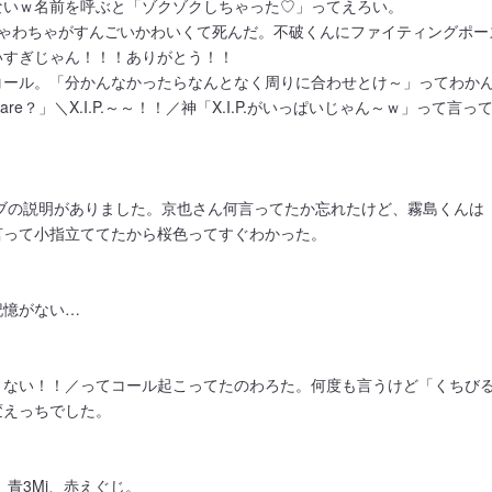
ないｗ名前を呼ぶと「ゾクゾクしちゃった♡」ってえろい。
ちゃわちゃがすんごいかわいくて死んだ。不破くんにファイティングポー
いすぎじゃん！！！ありがとう！！
コール。「分かんなかったらなんとなく周りに合わせとけ～」ってわか
e？」＼X.I.P.～～！！／神「X.I.P.がいっぱいじゃん～ｗ」って言っ
ブの説明がありました。京也さん何言ってたか忘れたけど、霧島くんは
言って小指立ててたから桜色ってすぐわかった。
記憶がない…
！ない！！／ってコール起こってたのわろた。何度も言うけど「くちび
変えっちでした。
青3Mj、赤えぐじ。