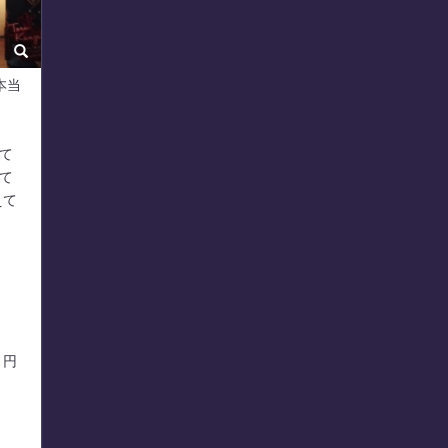
本当
て
て
えて
。円