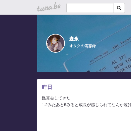
tuna.be
森永
オタクの備忘録
昨日
鑑賞会してきた
1.2みたあと5みると成長が感じられてなんか泣