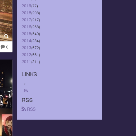
2019
(77)
2018
(298)
2017
(217)
2016
(268)
2015
(549)
2014
(284)
0
2013
(672)
2012
(661)
2011
(311)
LINKS
→
tw
RSS
 RSS