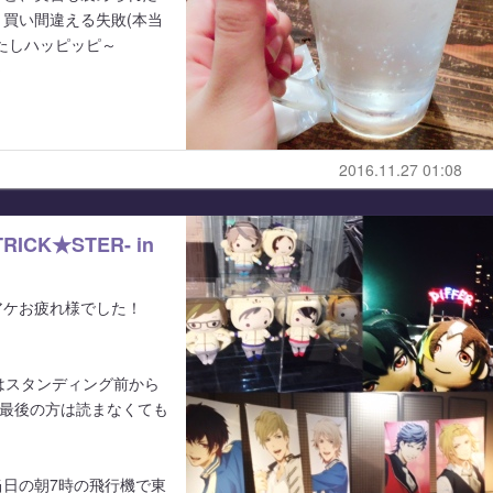
買い間違える失敗(本当
たしハッピッピ～
～
2016.11.27 01:08
d/TRICK★STER- in
アケお疲れ様でした！
はスタンディング前から
と最後の方は読まなくても
日の朝7時の飛行機で東