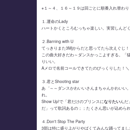
※１～４、１６～１９は回ごとに順番入れ替わり（第1
１.運命のLady
ハートかくところむっちゃ楽しい。実習しんど
２.Barning with U
てっきりまた3Mjからだと思ってたら次えぐじ！
この曲大好きだわ～ダンスかっこよすぎる。「
りいい。
Aメロで名前コールできてたのびっくりした！
３.君とShooting star
あ゛～～ダンスかわいいさんまちゃんかわいい。
れ。
Show Up!で「君だけのプリンスに
なりたい
んだ
だ」って歌詞あるの；；たくさん思いが込めら
４.Don't Stop The Party
3部は特に盛り上がりやばくてみんな踊ってまし