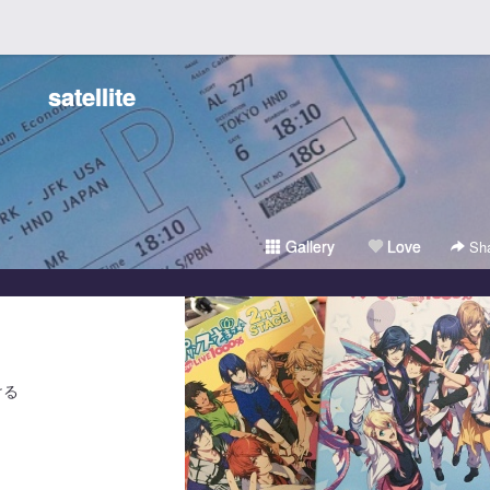
satellite
Gallery
Love
Sha
ける