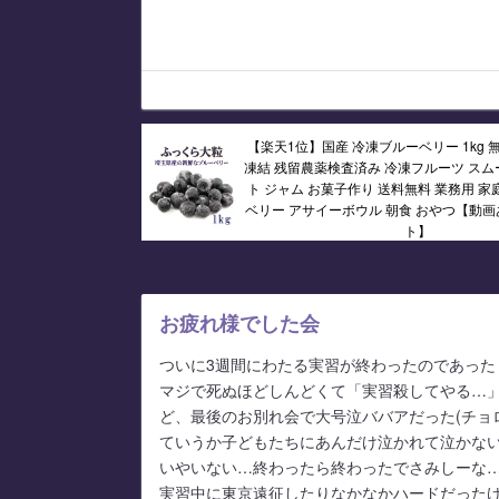
【楽天1位】国産 冷凍ブルーベリー 1kg 
凍結 残留農薬検査済み 冷凍フルーツ スム
ト ジャム お菓子作り 送料無料 業務用 家
ベリー アサイーボウル 朝食 おやつ【動
ト】
お疲れ様でした会
ついに3週間にわたる実習が終わったのであった
マジで死ぬほどしんどくて「実習殺してやる…
ど、最後のお別れ会で大号泣ババアだった(チョ
ていうか子どもたちにあんだけ泣かれて泣かな
いやいない…終わったら終わったでさみしーな
実習中に東京遠征したりなかなかハードだった