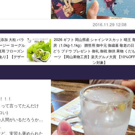
2016.11.29 12:08
無添加 大粒 バラ
2026 ギフト 岡山県産 シャインマスカット 晴王 青
ージー ヨーグル
房（1.0kg-1.1kg） 贈答用 御中元 御歳暮 敬老の日
庭用 フローズン
どう ブドウ プレゼント 御礼 御祝 御供 果物 くだ
画あり】【デザー
ーツ 【岡山果物工房】楽天グルメ大賞 【10%OF
ン対象】
！！！
」って言ってたんだけ
ロい)
い人間がいるだろうか…
…
けど、実習も褒められた