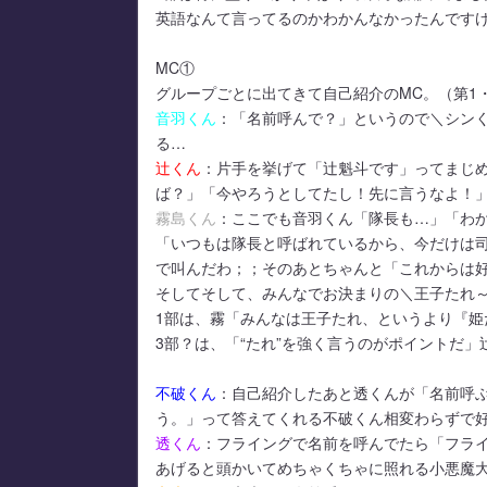
英語なんて言ってるのかわかんなかったんですけど「in
MC①
グループごとに出てきて自己紹介のMC。（第1・3公
音羽くん
：「名前呼んで？」というので＼シン
る…
辻くん
：片手を挙げて「辻魁斗です」ってまじ
ば？」「今やろうとしてたし！先に言うなよ！
霧島くん
：ここでも音羽くん「隊長も…」「わ
「いつもは隊長と呼ばれているから、今だけは
で叫んだわ；；そのあとちゃんと「これからは
そしてそして、みんなでお決まりの＼王子たれ
1部は、霧「みんなは王子たれ、というより『姫
3部？は、「“たれ”を強く言うのがポイントだ
不破くん
：自己紹介したあと透くんが「名前呼
う。」って答えてくれる不破くん相変わらずで
透くん
：フライングで名前を呼んでたら「フラ
あげると頭かいてめちゃくちゃに照れる小悪魔