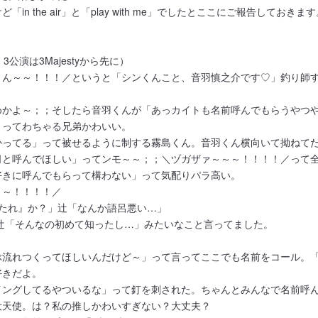
 the air」と「play with me」でしたとここにご報告しておきます
演は3Majestyから先に）
くん～～！！！／というと「シンくんこと、音羽慎之介です♡」釣り師
めかよ～；；そしたら音羽くんが「あっカイトも名前呼んでもらうやつ
」ってわちゃる兄弟かわいい。
かってる」って被せるように制する霧島くん。音羽くん横向いて拗ねて
司と呼んでほしい」ってンモ～～；；＼ヅガザァ～～～！！！！／って
好きに呼んでもらって構わない」って気配りパラ高い。
～～！！！！／
たれ』か？」辻「なんか語呂悪い…」
」辻「そんなの初めて知ったし…」みたいなこと言ってました。
ぶ流れつくってほしいんだけど～」って言ってここでも名前をコール。
好きだよ。
イングしてるやついるな」って釘を刺された。ちゃんとみんなで名前呼
大天使。は？私の推しかわいすぎない？大丈夫？