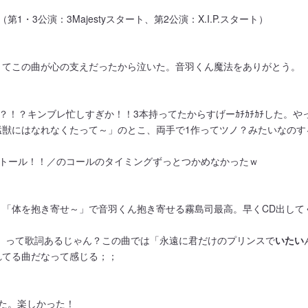
・3公演：3Majestyスタート、第2公演：X.I.P.スタート）
くてこの曲が心の支えだったから泣いた。音羽くん魔法をありがとう。
？！？キンブレ忙しすぎか！！3本持ってたからすげーｶﾁｶﾁｶﾁした。や
猛獣にはなれなくたって～」のとこ、両手で1作ってツノ？みたいなのす
＼トール！！／のコールのタイミングずっとつかめなかったｗ
「体を抱き寄せ～」で音羽くん抱き寄せる霧島司最高。早くCD出して
」って歌詞あるじゃん？この曲では「永遠に君だけのプリンスで
いたい
れてる曲だなって感じる；；
た。楽しかった！