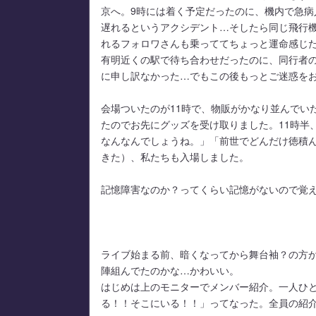
京へ。9時には着く予定だったのに、機内で急病
遅れるというアクシデント…そしたら同じ飛行
れるフォロワさんも乗っててちょっと運命感じ
有明近くの駅で待ち合わせだったのに、同行者の
に申し訳なかった…でもこの後もっとご迷惑を
会場ついたのが11時で、物販がかなり並んでい
たのでお先にグッズを受け取りました。11時半
なんなんでしょうね。」「前世でどんだけ徳積
きた）、私たちも入場しました。
記憶障害なのか？ってくらい記憶がないので覚
ライブ始まる前、暗くなってから舞台袖？の方
陣組んでたのかな…かわいい。
はじめは上のモニターでメンバー紹介。一人ひ
る！！そこにいる！！」ってなった。全員の紹