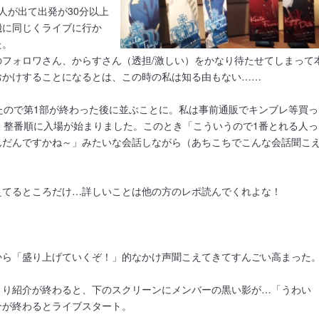
人が出て出発が30分以上
機に同じくライブに行か
た。
フォロワさん、からすさん（透担/激しい）をかなり待たせてしまって
おかけすることになるとは、この時の私は知る由もない……
たので第1部が終わった後に並ぶことに。私は事前通販でキンブレ等買っ
、整番順に入場が始まりました。このとき「こういうので1番とれる人っ
んだんですかね～」みたいな会話しながら（あちこちでこんな会話聞こ
えてるところだけ…詳しいことは他の方のレポ読んでくれよな！
から「盛り上げていくぞ！」的なかけ声聞こえてきてすんごい高まった
とり紹介が終わると、下のスクリーンにメンバーの黒い影が…「うわい
介が終わるとライブスタート。