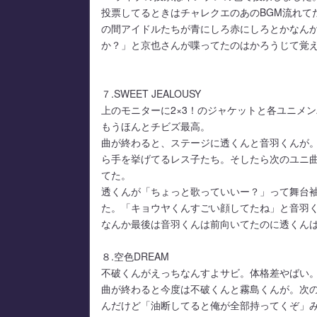
投票してるときはチャレクエのあのBGM流れて
の間アイドルたちが青にしろ赤にしろとかなん
か？」と京也さんが喋ってたのはかろうじて覚
７.SWEET JEALOUSY
上のモニターに2×3！のジャケットと各ユニメ
もうほんとチビズ最高。
曲が終わると、ステージに透くんと音羽くんが
ら手を挙げてるレス子たち。そしたら次のユニ曲の
てた。
透くんが「ちょっと歌っていいー？」って舞台
た。「キョウヤくんすごい顔してたね」と音羽
なんか最後は音羽くんは前向いてたのに透くん
８.空色DREAM
不破くんがえっちなんすよサビ。体格差やばい
曲が終わると今度は不破くんと霧島くんが。次
んだけど「油断してると俺が全部持ってくぞ」