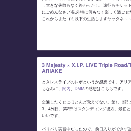
し大きな失敗もなく終わったし、遠征もチケット
にごめんなさい)以外特に何もなく楽しく過ごせ
これからまたゴミ以下の生活しますヤッタネ～
3 Majesty × X.I.P. LIVE Triple Roa
ARIAKE
ときレスライブのレポというか感想です。アリ
ちなみに、
関内
、
DMM
の感想はこちらです。
全通したくせにほとんど覚えてない。第1、3部
3、4列目、第2部はスタンディング後方。最初
いいです。
バリバリ実習中だったので、前日入りができず当