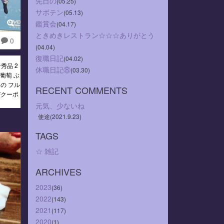
先日の
(05.25)
サボテン
(05.13)
鑑賞会
(04.17)
ときめきレストラン☆☆☆ありがとう
0
(04.04)
復職日記
(04.02)
秀品 2
休職日記⑧
(03.30)
 葡萄 ぶ
もの フル
RECENT COMMENTS
Fクーポ
元気、少ないね
使途(2021.9.23)
TAGS
☆
雑記
ARCHIVES
2023
(36)
2022
(143)
2021
(117)
2020
(1)