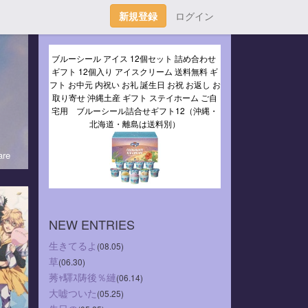
新規登録
ログイン
ブルーシール アイス 12個セット 詰め合わせ 
ギフト 12個入り アイスクリーム 送料無料 ギ
フト お中元 内祝い お礼 誕生日 お祝 お返し お
取り寄せ 沖縄土産 ギフト ステイホーム ご自
宅用　ブルーシール詰合せギフト12（沖縄・
北海道・離島は送料別）
re
NEW ENTRIES
生きてるよ
(08.05)
草
(06.30)
莠ｬ驛ｽ陦後％縺
(06.14)
大嘘ついた
(05.25)