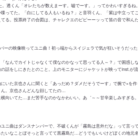
た。透くん「オレたちが数えまーす。嘘でーす。」ってかわいすぎるね
か喋ってた。「白にしてる人もいるね？」と音羽くん、「紫は中立って
えてる。投票終了の合図は、チャレクエのピピーーッって笛の音で和ん
ンバーの映像映ってユニ曲！初っ端からスイジェラで気が狂いそうだった
。「なんでカイトじゃなくて僕なのかなって思ってる人～？」で困惑し
話をしにきたとのこと。上のモニターにジャケットが映ってinst.が
袖にいた京也さんに聞くと「あっだめ？ダメだそうでーす」で腕で×を作
くん。京也さんどんな顔してたの…
は横向いてた…まだ苦手なのかなかわいい。あ゛～～甘辛楽しみすぎる
。
のユニ曲はダンスナンバーで、不破くんが「霧島は意外だな」って言っ
みたいなことぼそっと言ってて黒霧島だ…どうでもいいけどぼくの地元