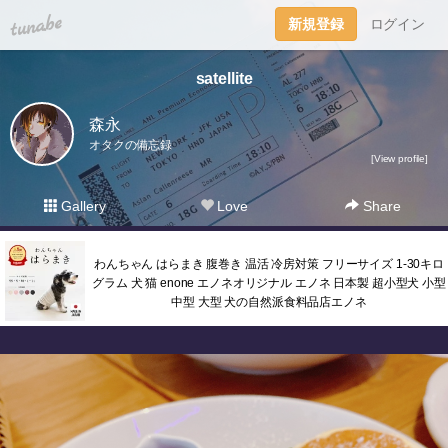
tuna.be
新規登録
ログイン
satellite
森永
オタクの備忘録
[View profile]
Gallery
Love
Share
わんちゃん はらまき 腹巻き 温活 冷房対策 フリーサイズ 1-30キロ
グラム 犬 猫 enone エノネオリジナル エノネ 日本製 超小型犬 小型
中型 大型 犬の自然派食料品店エノネ