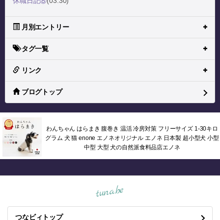
休職日記⑧
(03.30)
月別エントリー
タグ一覧
リンク
ブログトップ
わんちゃん はらまき 腹巻き 温活 冷房対策 フリーサイズ 1-30キロ
グラム 犬 猫 enone エノネオリジナル エノネ 日本製 超小型犬 小型
中型 大型 犬の自然派食料品店エノネ
tuna.be
つなビィトップ