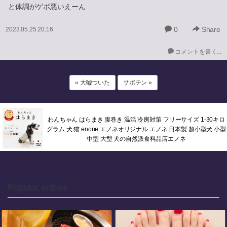
と体調がゲボ悪いえーん
0
Share
2023.05.25 20:16
コメントを書く...
« 大嘘ついた
サボテン »
わんちゃん はらまき 腹巻き 温活 冷房対策 フリーサイズ 1-30キロ
グラム 犬 猫 enone エノネオリジナル エノネ 日本製 超小型犬 小型
中型 大型 犬の自然派食料品店エノネ
Popular entries