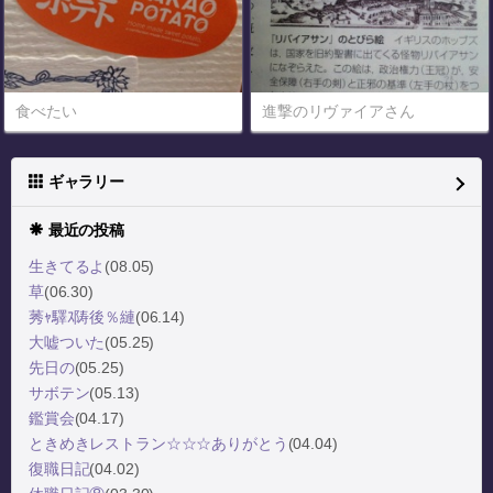
食べたい
進撃のリヴァイアさん
ギャラリー
最近の投稿
生きてるよ
(08.05)
草
(06.30)
莠ｬ驛ｽ陦後％縺
(06.14)
大嘘ついた
(05.25)
先日の
(05.25)
サボテン
(05.13)
鑑賞会
(04.17)
ときめきレストラン☆☆☆ありがとう
(04.04)
復職日記
(04.02)