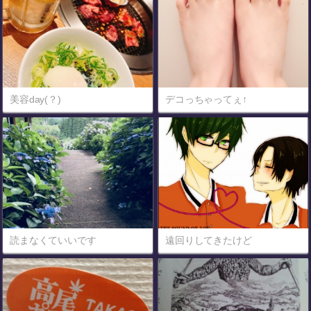
美容day(？)
デコっちゃってぇ↑
読まなくていいです
遠回りしてきたけど