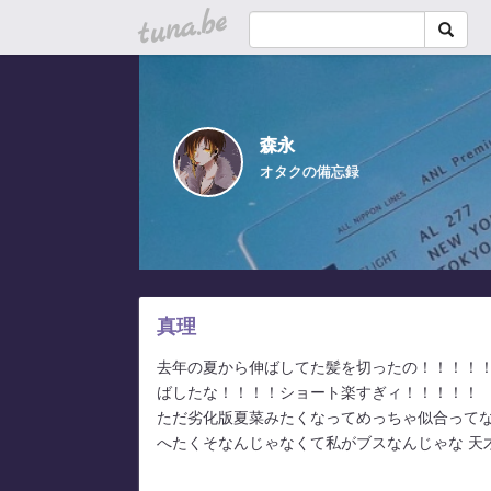
tuna.be
森永
オタクの備忘録
真理
去年の夏から伸ばしてた髪を切ったの！！！！
ばしたな！！！！ショート楽すぎィ！！！！！
ただ劣化版夏菜みたくなってめっちゃ似合ってな
へたくそなんじゃなくて私がブスなんじゃな 天才