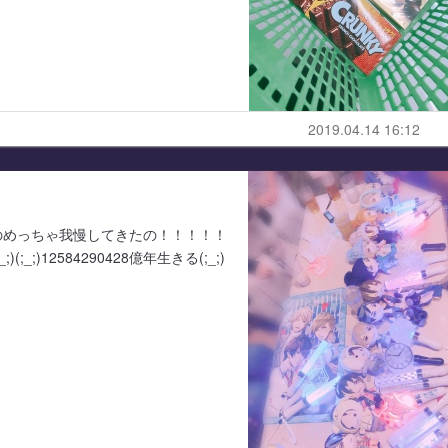
2019.04.14 16:12
のめっちゃ我慢してきたの！！！！！
;)12584290428億年生きる(;_;)