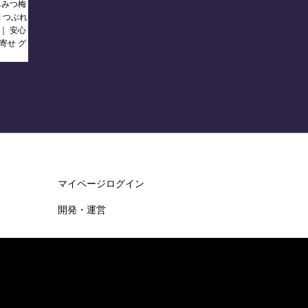
ちみつ梅
梅 つぶれ
｜ 安心
寄せ グ
マイページログイン
開発・運営