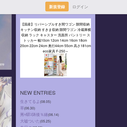
新規登録
ログイン
【国産】リバーシブルすき間ワゴン 隙間収納 
キッチン収納 すきま収納 隙間ワゴン 冷蔵庫横
収納 ラック キャスター 洗面所 パントリー ス
トッカー 幅10cm 12cm 14cm 16cm 18cm 
20cm 22cm 24cm 奥行44cm 55cm 高さ181cm 
eco家具 F-250～
re
NEW ENTRIES
生きてるよ
(08.05)
草
(06.30)
莠ｬ驛ｽ陦後％縺
(06.14)
大嘘ついた
(05.25)