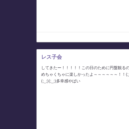
レス子会
してきたー！！！！！この日のために円盤観る
めちゃくちゃに楽しかったよ～～～～～～！！(;_;)(;_
(;_;)(;_;)多幸感やばい