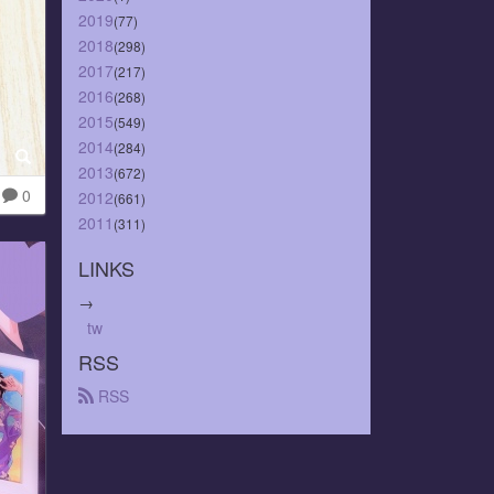
2019
(77)
2018
(298)
2017
(217)
2016
(268)
2015
(549)
2014
(284)
2013
(672)
0
2012
(661)
2011
(311)
LINKS
→
tw
RSS
 RSS