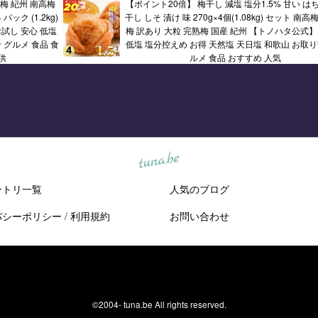
 梅 紀州 南高梅
【ポイント20倍】 梅干し 減塩 塩分1.5% 甘い は
パック (1.2kg)
干し しそ 漬け 味 270g×4個(1.08kg) セット 南高
試し 安心 低塩
梅 訳あり 大粒 完熟梅 国産 紀州 【トノハタ公式】
 グルメ 食品 食
低塩 塩分控えめ お得 天然塩 天日塩 和歌山 お取り
供
ルメ 食品 おすすめ 人気
tuna.be
ントリ一覧
人気のブログ
バシーポリシー
/
利用規約
お問い合わせ
©2004-
tuna.be
All rights reserved.