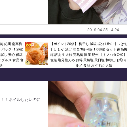
2019.04.25 14:24
 梅 紀州 南高梅
【ポイント20倍】 梅干し 減塩 塩分1.5% 甘い は
パック (1.2kg)
干し しそ 漬け 味 270g×4個(1.08kg) セット 南高
試し 安心 低塩
梅 訳あり 大粒 完熟梅 国産 紀州 【トノハタ公式】
 グルメ 食品 食
低塩 塩分控えめ お得 天然塩 天日塩 和歌山 お取り
供
ルメ 食品 おすすめ 人気
！！！ネイルしたいのに