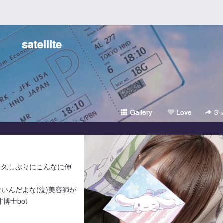
satellite
Gallery
Love
Sha
！久しぶりにこんなに伸
いんだよな(泣)美容師が
博士bot