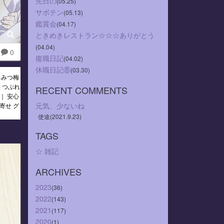
先日の
(05.25)
サボテン
(05.13)
鑑賞会
(04.17)
ときめきレストラン☆☆☆ありがとう
(04.04)
0
復職日記
(04.02)
休職日記⑧
(03.30)
ちみつ梅
梅 つぶれ
RECENT COMMENTS
｜ 安心
元気、少ないね
寄せ グ
使途(2021.9.23)
TAGS
☆
雑記
ARCHIVES
2023
(36)
2022
(143)
2021
(117)
2020
(1)