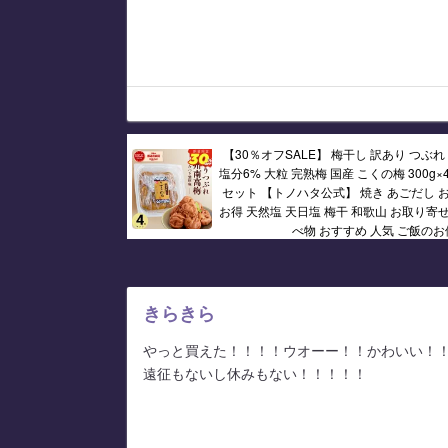
【30％オフSALE】 梅干し 訳あり つぶれ
塩分6% 大粒 完熟梅 国産 こくの梅 300g×4 
セット 【トノハタ公式】 焼き あごだし お
お得 天然塩 天日塩 梅干 和歌山 お取り寄せ
べ物 おすすめ 人気 ご飯のお
きらきら
やっと買えた！！！！ウオーー！！かわいい！
遠征もないし休みもない！！！！！