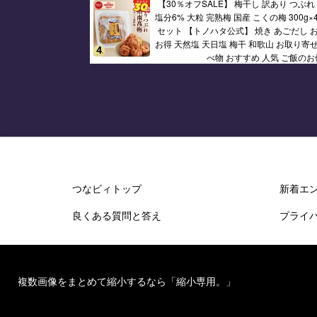
【30％オフSALE】 梅干し 訳あり つぶれ
塩分6% 大粒 完熟梅 国産 こくの梅 300g×4 
セット 【トノハタ公式】 焼き あごだし お
お得 天然塩 天日塩 梅干 和歌山 お取り寄せ
べ物 おすすめ 人気 ご飯のお
つなビィトップ
新着エ
良くある質問と答え
プライ
複数画像をまとめて縮小するなら「縮小専用。」