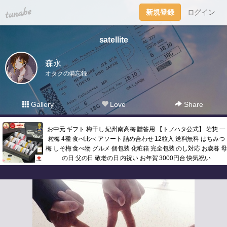
tuna.be
新規登録
ログイン
satellite
森永
オタクの備忘録
Gallery
Love
Share
お中元 ギフト 梅干し 紀州南高梅 贈答用 【トノハタ公式】 岩惣 一
粒梅 4種 食べ比べ アソート 詰め合わせ 12粒入 送料無料 はちみつ
梅 しそ梅 食べ物 グルメ 個包装 化粧箱 完全包装 のし対応 お歳暮 母
の日 父の日 敬老の日 内祝い お年賀 3000円台 快気祝い