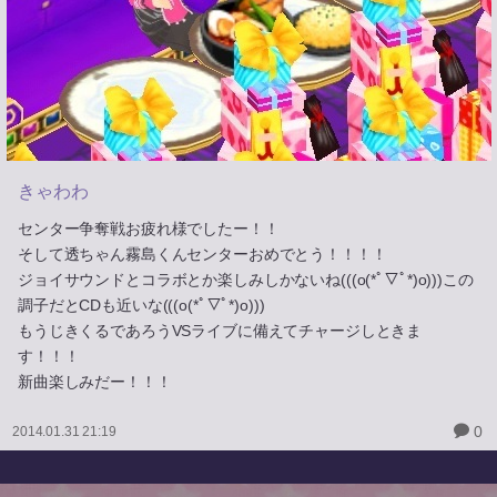
きゃわわ
センター争奪戦お疲れ様でしたー！！
そして透ちゃん霧島くんセンターおめでとう！！！！
ジョイサウンドとコラボとか楽しみしかないね(((o(*ﾟ▽ﾟ*)o)))この
調子だとCDも近いな(((o(*ﾟ▽ﾟ*)o)))
もうじきくるであろうVSライブに備えてチャージしときま
す！！！
新曲楽しみだー！！！
0
2014.01.31 21:19